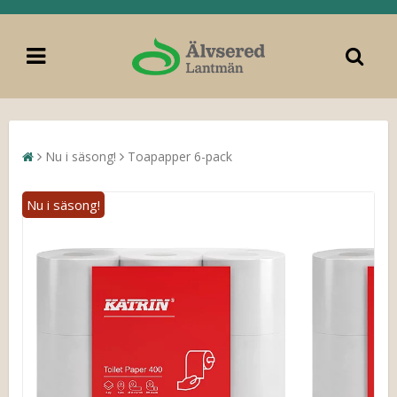
Nu i säsong!
Toapapper 6-pack