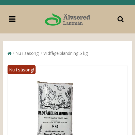
Nu i säsong!
Vildfågelblandning 5 kg