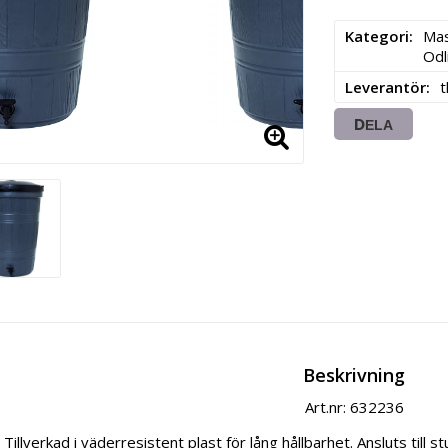
Kategori
Mas
Odl
Leverantör
DELA
Beskrivning
Art.nr: 632236
Tillverkad i väderresistent plast för lång hållbarhet. Ansluts till s