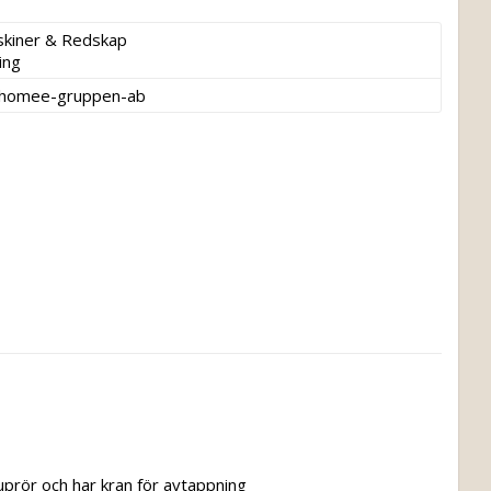
kiner & Redskap

ing
thomee-gruppen-ab
tuprör och har kran för avtappning 