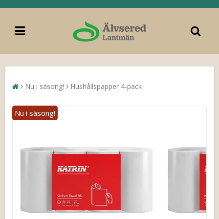
Nu i säsong!
Hushållspapper 4-pack